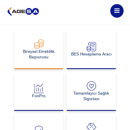
rımızın Performansı
Her İhtimalin Sigortası
Bireysel Emeklilik
BES Hesaplama Aracı
Başvurusu
Tamamlayıcı Sağlık
FonPro
Sigortası