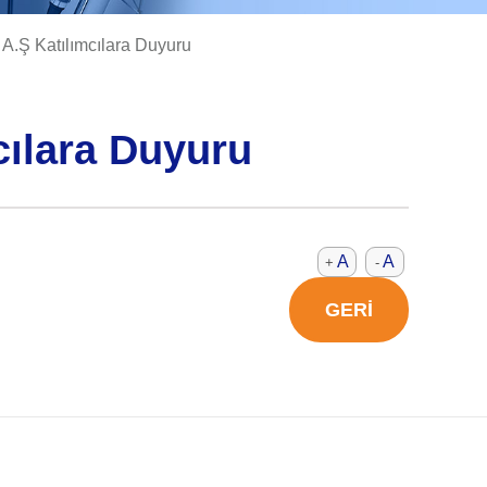
 A.Ş Katılımcılara Duyuru
cılara Duyuru
A
A
+
-
GERİ