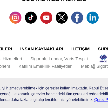
KİLERİ
İNSAN KAYNAKLARI
İLETİŞİM
SÜRD
u Hizmetleri
Sigortalı, Lehdar, Vâris Tespiti
Dönem
Katılım Emeklilik Faaliyetleri
Meblağ Sigort
ları
Site Haritası
Kişisel Verilerin Korunması
yi hizmet verebilmek için çerezler kullanılmaktadır. Kabul Et se
© 2026 AgeSA
çeneği ile zorunlu çerezler haricindeki tüm çerezleri reddedebil
ında daha fazla bilgi alıp tercihlerinizi yönetebilirsiniz.
Çerez Po