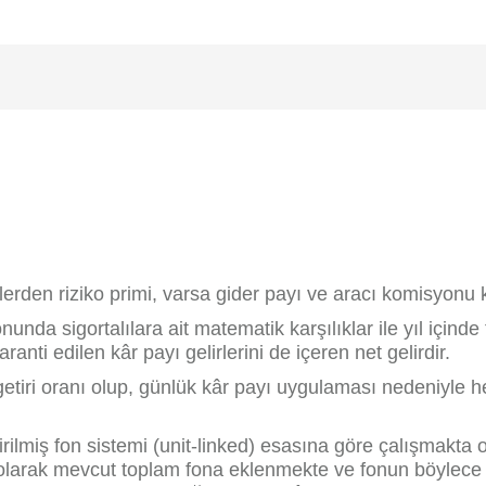
imlerden riziko primi, varsa gider payı ve aracı komisyonu k
sonunda sigortalılara ait matematik karşılıklar ile yıl içind
anti edilen kâr payı gelirlerini de içeren net gelirdir.
 getiri oranı olup, günlük kâr payı uygulaması nedeniyle he
tirilmiş fon sistemi (unit-linked) esasına göre çalışmakta ol
ük olarak mevcut toplam fona eklenmekte ve fonun böylece