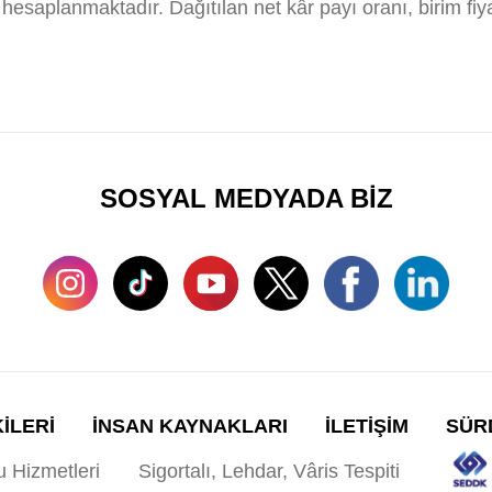
hesaplanmaktadır. Dağıtılan net kâr payı oranı, birim fiya
SOSYAL MEDYADA BİZ
KİLERİ
İNSAN KAYNAKLARI
İLETİŞİM
SÜRD
u Hizmetleri
Sigortalı, Lehdar, Vâris Tespiti