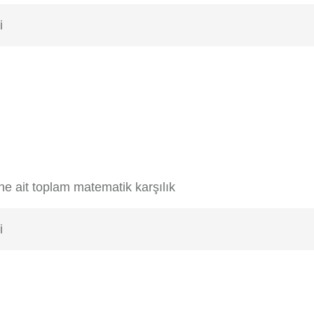
i
ine ait toplam matematik karşılık
i