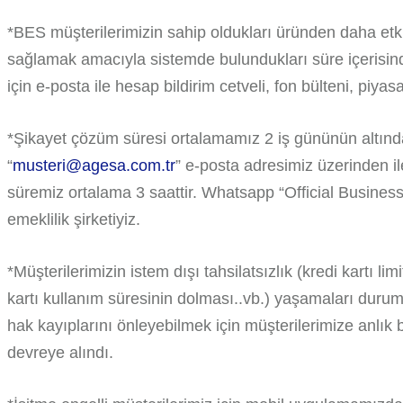
*BES müşterilerimizin sahip oldukları üründen daha etki
sağlamak amacıyla sistemde bulundukları süre içerisin
için e-posta ile hesap bildirim cetveli, fon bülteni, piyasa
*Şikayet çözüm süresi ortalamamız 2 iş gününün altında
“
musteri@agesa.com.tr
” e-posta adresimiz üzerinden ile
süremiz ortalama 3 saattir. Whatsapp “Official Busines
emeklilik şirketiyiz.
*Müşterilerimizin istem dışı tahsilatsızlık (kredi kartı lim
kartı kullanım süresinin dolması..vb.) yaşamaları durum
hak kayıplarını önleyebilmek için müşterilerimize anlık
devreye alındı.