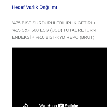
Hedef Varlık Dağılımı
%75 BIST SURDURULEBILIRLIK GETIRI +
%15 S&P 500 ESG (USD) TOTAL RETURN
ENDEKSİ + %10 BIST-KYD REPO (BRUT)