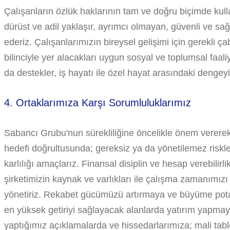
Çalışanların özlük haklarının tam ve doğru biçimde kull
dürüst ve adil yaklaşır, ayrımcı olmayan, güvenli ve sağ
ederiz. Çalışanlarımızın bireysel gelişimi için gerekli ç
bilinciyle yer alacakları uygun sosyal ve toplumsal faal
da destekler, iş hayatı ile özel hayat arasındaki dengeyi
4. Ortaklarımıza Karşı Sorumluluklarımız
Sabancı Grubu'nun sürekliliğine öncelikle önem verere
hedefi doğrultusunda; gereksiz ya da yönetilemez riskler
karlılığı amaçlarız. Finansal disiplin ve hesap verebilir
şirketimizin kaynak ve varlıkları ile çalışma zamanımızı v
yönetiriz. Rekabet gücümüzü artırmaya ve büyüme pot
en yüksek getiriyi sağlayacak alanlarda yatırım yapma
yaptığımız açıklamalarda ve hissedarlarımıza; mali tablol