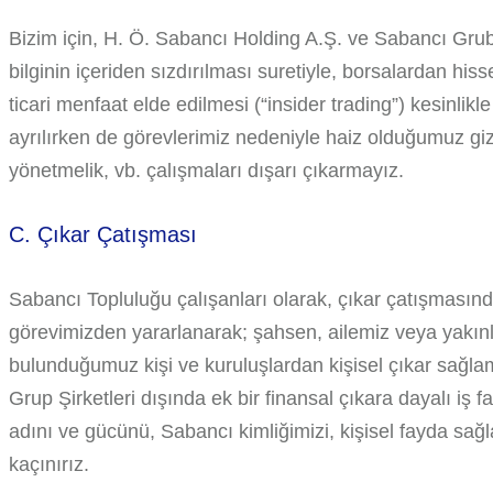
Bizim için, H. Ö. Sabancı Holding A.Ş. ve Sabancı Grubu 
bilginin içeriden sızdırılması suretiyle, borsalardan his
ticari menfaat elde edilmesi (“insider trading”) kesinlik
ayrılırken de görevlerimiz nedeniyle haiz olduğumuz gizli
yönetmelik, vb. çalışmaları dışarı çıkarmayız.
C. Çıkar Çatışması
Sabancı Topluluğu çalışanları olarak, çıkar çatışması
görevimizden yararlanarak; şahsen, ailemiz veya yakınlar
bulunduğumuz kişi ve kuruluşlardan kişisel çıkar sağla
Grup Şirketleri dışında ek bir finansal çıkara dayalı iş
adını ve gücünü, Sabancı kimliğimizi, kişisel fayda s
kaçınırız.