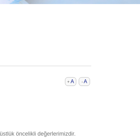
A
A
+
-
stlük öncelikli değerlerimizdir.