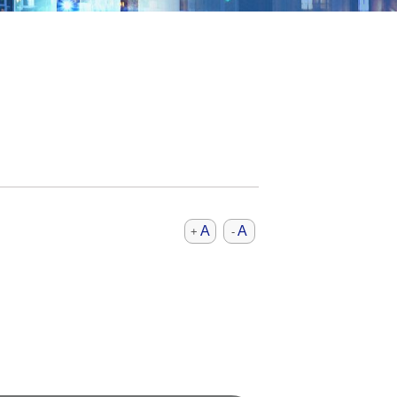
A
A
+
-