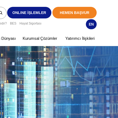
ONLINE İŞLEMLER
HEMEN BAŞVUR
edir?
BES
Hayat Sigortası
EN
ki Dünyası
Kurumsal Çözümler
Yatırımcı İlişkileri