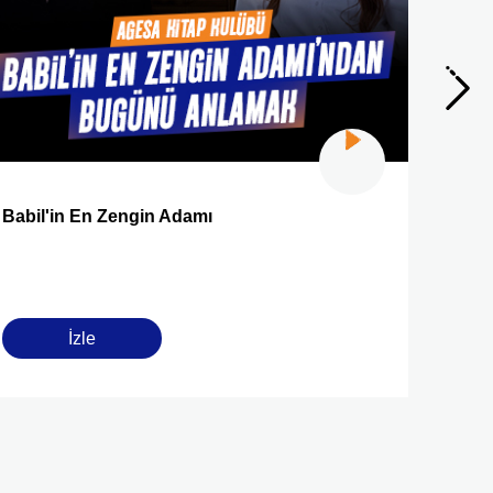
Babil'in En Zengin Adamı
2026’n
Olaca
İzle