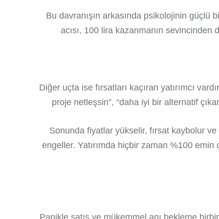
Bu davranışın arkasında psikolojinin güçlü bi
acısı, 100 lira kazanmanın sevincinden da
Diğer uçta ise fırsatları kaçıran yatırımcı vard
proje netleşsin”, “daha iyi bir alternatif çık
Sonunda fiyatlar yükselir, fırsat kaybolur v
engeller. Yatırımda hiçbir zaman %100 emin
Panikle satış ve mükemmel anı bekleme birbiri