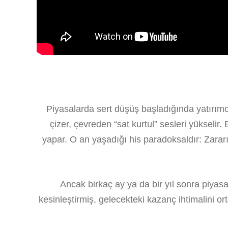
Piyasalarda sert düşüş başladığında yatırımcıl
çizer, çevreden “sat kurtul” sesleri yükselir
yapar. O an yaşadığı his paradoksaldır: Zar
Ancak birkaç ay ya da bir yıl sonra piyasa
kesinleştirmiş, gelecekteki kazanç ihtimalini or