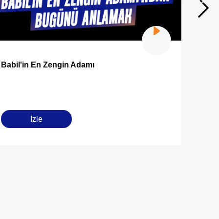
Babil'in En Zengin Adamı
2026’n
Olaca
İzle