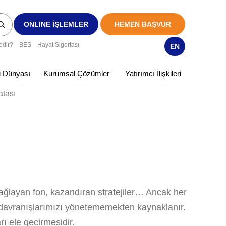
ONLINE İŞLEMLER
HEMEN BAŞVUR
edir?
BES
Hayat Sigortası
EN
ki Dünyası
Kurumsal Çözümler
Yatırımcı İlişkileri
atası
sağlayan fon, kazandıran stratejiler… Ancak her
l, davranışlarımızı yönetememekten kaynaklanır.
ı ele geçirmesidir.