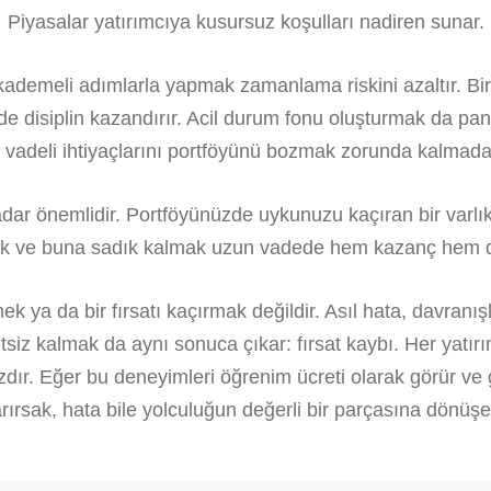
Piyasalar yatırımcıya kusursuz koşulları nadiren sunar.
kademeli adımlarla yapmak zamanlama riskini azaltır. Biri
disiplin kazandırır. Acil durum fonu oluşturmak da panik 
 vadeli ihtiyaçlarını portföyünü bozmak zorunda kalmadan 
kadar önemlidir. Portföyünüzde uykunuzu kaçıran bir varlık
lmek ve buna sadık kalmak uzun vadede hem kazanç hem de
ek ya da bir fırsatı kaçırmak değildir. Asıl hata, davranı
 kalmak da aynı sonuca çıkar: fırsat kaybı. Her yatırım
zdır. Eğer bu deneyimleri öğrenim ücreti olarak görür ve g
rırsak, hata bile yolculuğun değerli bir parçasına dönüşeb