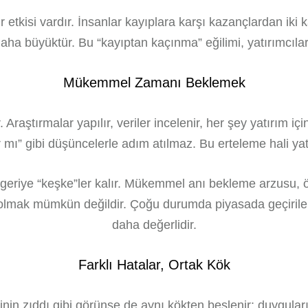
r etkisi vardır. İnsanlar kayıplara karşı kazançlardan iki 
ha büyüktür. Bu “kayıptan kaçınma” eğilimi, yatırımcılar
Mükemmel Zamanı Beklemek
ır. Araştırmalar yapılır, veriler incelenir, her şey yatırım
ar mı” gibi düşüncelerle adım atılmaz. Bu erteleme hali yatır
e geriye “keşke”ler kalır. Mükemmel anı bekleme arzusu, 
 olmak mümkün değildir. Çoğu durumda piyasada geçiri
daha değerlidir.
Farklı Hatalar, Ortak Kök
nin zıddı gibi görünse de aynı kökten beslenir: duyguları