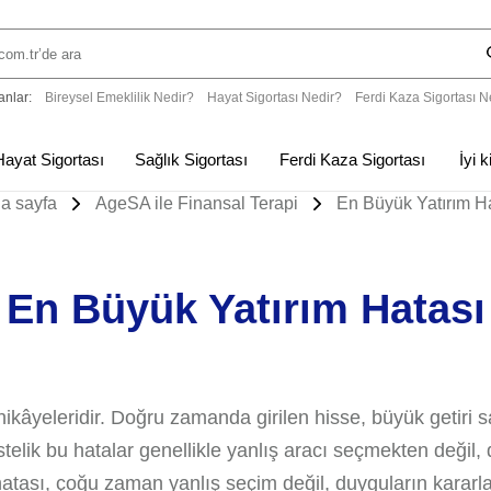
anlar:
Bireysel Emeklilik Nedir?
Hayat Sigortası Nedir?
Ferdi Kaza Sigortası N
Hayat Sigortası
Sağlık Sigortası
Ferdi Kaza Sigortası
İyi 
a sayfa
AgeSA ile Finansal Terapi
En Büyük Yatırım H
En Büyük Yatırım Hatası
hikâyeleridir. Doğru zamanda girilen hisse, büyük getiri 
stelik bu hatalar genellikle yanlış aracı seçmekten deği
atası, çoğu zaman yanlış seçim değil, duyguların kararlar