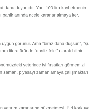
kat daha duyarlıdır. Yani 100 lira kaybetmenin
ı panik anında acele kararlar almaya iter.
 için uygun görünür. Ama “biraz daha düşsün”, “şu
ım literatüründe “analiz felci” olarak bilinir.
önümüzdeki yeterince iyi fırsatları görmemizi
len zaman, piyasayı zamanlamaya çalışmaktan
n yatırım kararlarına hükmetmesi. Biri korkuya