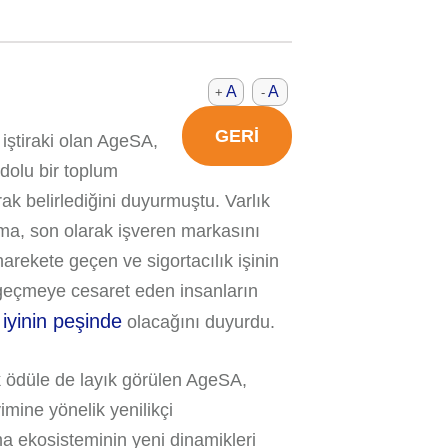
A
A
+
-
GERİ
iştiraki olan AgeSA,
 dolu bir toplum
rak belirlediğini duyurmuştu. Varlık
irma, son olarak işveren markasını
 harekete geçen ve sigortacılık işinin
 geçmeye cesaret eden insanların
iyinin peşinde
a
olacağını duyurdu.
k ödüle de layık görülen AgeSA,
mine yönelik yenilikçi
 ekosisteminin yeni dinamikleri