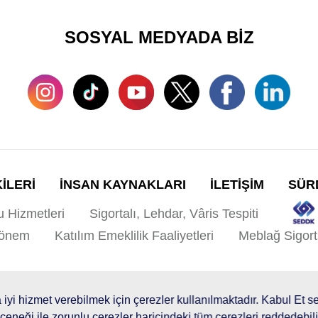
SOSYAL MEDYADA BİZ
KİLERİ
İNSAN KAYNAKLARI
İLETİŞİM
SÜRD
u Hizmetleri
Sigortalı, Lehdar, Vâris Tespiti
Dönem
Katılım Emeklilik Faaliyetleri
Meblağ Sigort
ları
Site Haritası
Kişisel Verilerin Korunması
yi hizmet verebilmek için çerezler kullanılmaktadır. Kabul Et se
© 2026 AgeSA
çeneği ile zorunlu çerezler haricindeki tüm çerezleri reddedebil