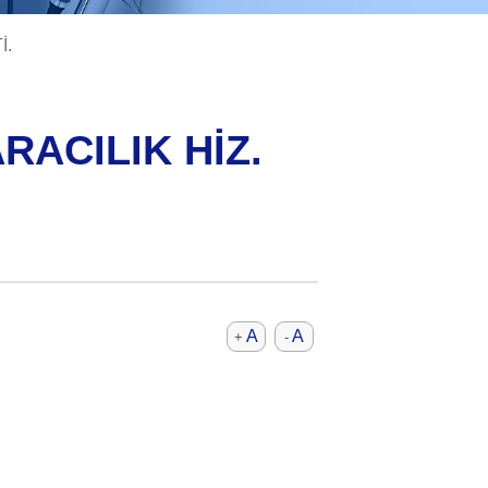
İ.
ACILIK HİZ.
A
A
+
-